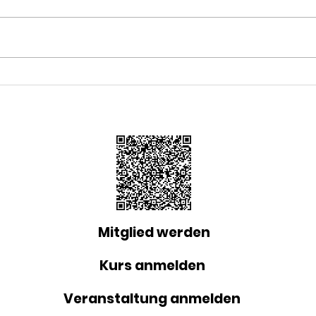
Mitgliederversammlung
Chin
2025 der Chinesischen
lebe
Kultur und
Früh
Bildungsplattform e.V.
Reu
Reutlingen
Mitglied werden
Kurs anmelden
Veranstaltung anmelden