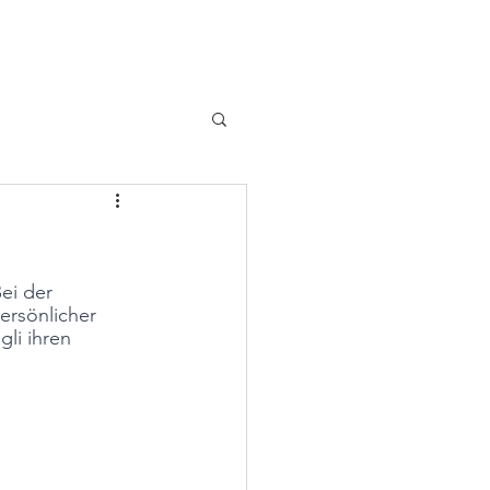
en
Termine
Partner & Kontakt
ei der 
ersönlicher 
li ihren 