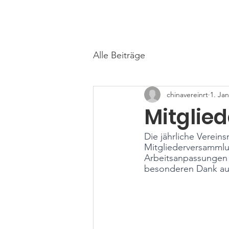
罗城华人文化教育平台合作协会
Chinesische Kultur und Bildungsplattf
Alle Beiträge
chinavereinrt
1. Jan
Mitglie
Die jährliche Verein
Mitgliederversammlu
Arbeitsanpassungen 
besonderen Dank au