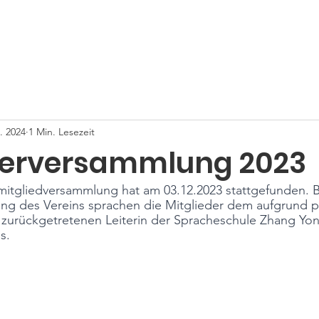
Start
Über uns
Nachricht
orm e.V. Reutlingen
. 2024
1 Min. Lesezeit
derversammlung 2023
smitgliedversammlung hat am 03.12.2023 stattgefunden. B
ng des Vereins sprachen die Mitglieder dem aufgrund p
zurückgetretenen Leiterin der Spracheschule Zhang Yong
s.