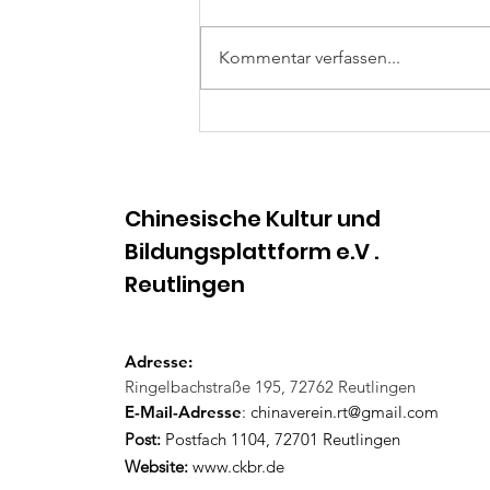
Kommentar verfassen...
Tradition und
Begegnung – Frühlings-
und Laternenfest 2026 in
Reutlingen
Chinesische Kultur und
Bildungsplattform e.V .
Reutlingen​
Adresse:
Ringelbachstraße 195, 72762 Reutlingen
E-Mail-Adresse
:
chinaverein.rt@gmail.com
Post:
Postfach 1104, 72701 Reutlingen
Website:
www.ckbr.de