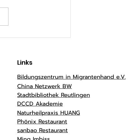
esische Kultur
ndig gefeiert –
lingsfest 2025 in
tlingen
Links
Bildungszentrum in Migrantenhand e.V.
China Netzwerk BW
Stadtbibliothek Reutlingen
DCCD Akademie
Naturheilpraxis HUANG
Phönix Restaurant
sanbao Restaurant
Ming Imbiss