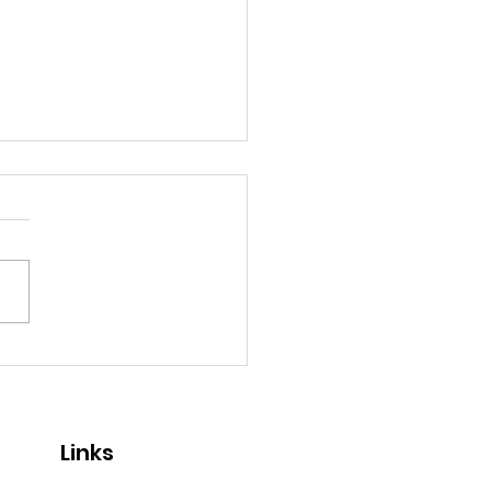
esische Kultur
ndig gefeiert –
lingsfest 2025 in
tlingen
Links