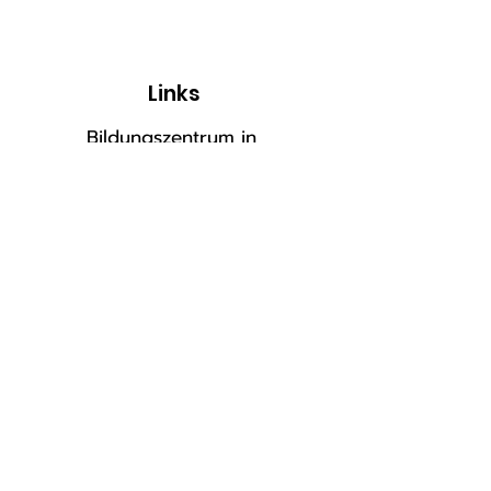
Links
Bildungszentrum in
Migrantenhand e.V.
China Netzwerk BW
Stadtbibliothek Reutlingen
DCCD Akademie
Naturheilpraxis HUANG
Phönix Restaurant
sanbao Restaurant
Ming Imbiss
sanbao Metzingen
MalaHot Reutlingen
Dr. Klein