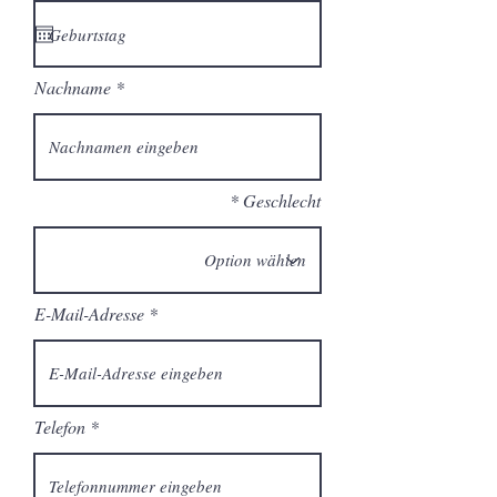
q
u
i
r
e
Nachname
d
Geschlecht
E-Mail-Adresse
Telefon