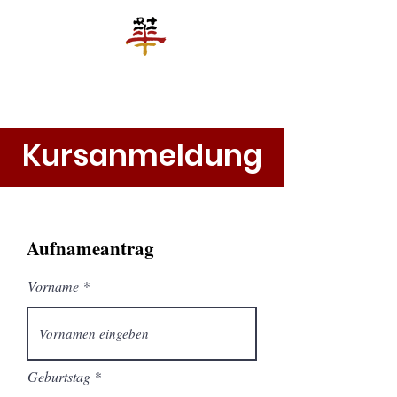
罗城华人文化教育平台合作协会
Chinesische Kultur und Bildungsplattform e.V. Reutlingen
Kursanmeldung
Aufnameantrag
Vorname
r
Geburtstag
*
e