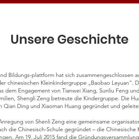
Unsere Geschichte
und Bildungs-plattform hat sich zusammengeschlossen a
der chinesischen Kleinkindergruppe „Baobao Leyuan“. D
aus dem Engagement von Tianwei Xiang, Sunliu Feng un
amilien, Shengli Zeng betreute die Kindergruppe. Die Hu
on Qian Ding und Xiaoman Huang gegründet und geleit
Anregung von Shenli Zeng eine gemeinsame organisatori
uch die Chinesisch-Schule gegründet – die Chinesische 
ingen. Am 19. Juli 2015 fand die Gründungsversammlung 