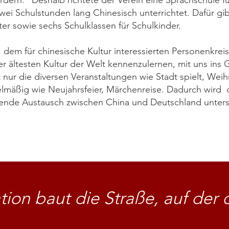
rdern.“ Deshalb richtete der Verein eine Sprachschule f
zwei Schulstunden lang Chinesisch unterrichtet. Dafür gi
ter sowie sechs Schulklassen für Schulkinder.
, dem für chinesische Kultur interessierten Personenkre
der ältesten Kultur der Welt kennenzulernen, mit uns in
nur die diversen Veranstaltungen wie Stadt spielt, Weih
elmäßig wie Neujahrsfeier, Märchenreise. Dadurch wird der
ende Austausch zwischen China und Deutschland unterst
ion baut die Straße, auf der d