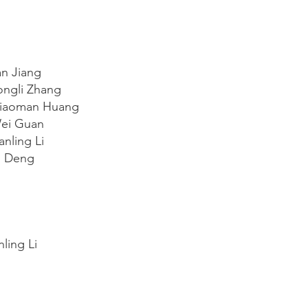
 Jiang
ongli Zhang
Xiaoman Huang
Wei Guan
nling Li
 Deng
ling Li