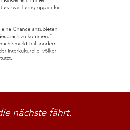
ür Kinder ein, immer
bt es zwei Lerngruppen für
is eine Chance anzubieten,
s Gespräch zu kommen.“
nachtsmarkt teil sondern
 interkulturelle, völker-
ützt.
ie nächste fährt.