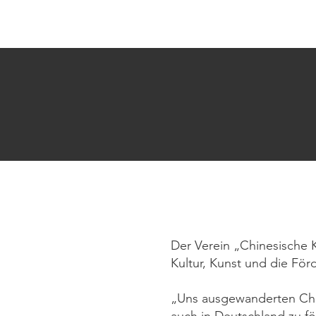
罗城华人文化教育平台合作协会
Chinesische Kultur und Bildungsplattf
Der Verein „Chinesische K
Kultur, Kunst und die För
„Uns ausgewanderten Chin